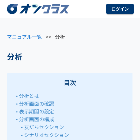
ログイン
マニュアル一覧
>>
分析
分析
目次
分析とは
分析画面の確認
表示期間の設定
分析画面の構成
友だちセクション
シナリオセクション