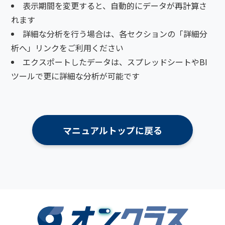
表示期間を変更すると、自動的にデータが再計算さ
れます
詳細な分析を行う場合は、各セクションの「詳細分
析へ」リンクをご利用ください
エクスポートしたデータは、スプレッドシートやBI
ツールで更に詳細な分析が可能です
マニュアルトップに戻る