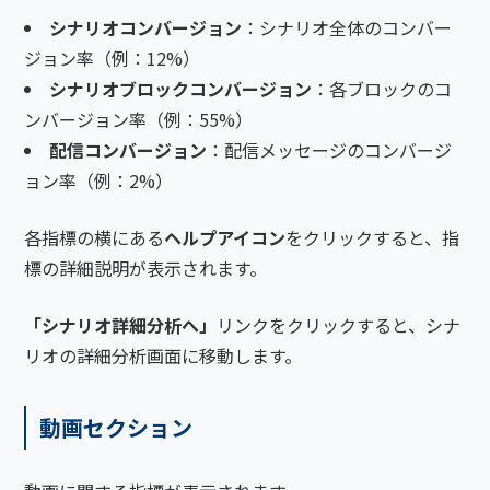
シナリオコンバージョン
：シナリオ全体のコンバー
ジョン率（例：12%）
シナリオブロックコンバージョン
：各ブロックのコ
ンバージョン率（例：55%）
配信コンバージョン
：配信メッセージのコンバージ
ョン率（例：2%）
各指標の横にある
ヘルプアイコン
をクリックすると、指
標の詳細説明が表示されます。
「シナリオ詳細分析へ」
リンクをクリックすると、シナ
リオの詳細分析画面に移動します。
動画セクション