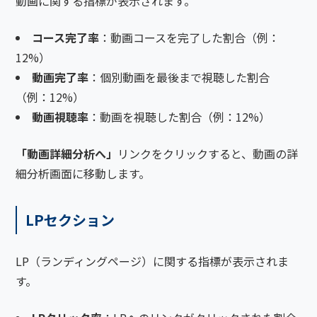
動画に関する指標が表示されます。
コース完了率
：動画コースを完了した割合（例：
12%）
動画完了率
：個別動画を最後まで視聴した割合
（例：12%）
動画視聴率
：動画を視聴した割合（例：12%）
「動画詳細分析へ」
リンクをクリックすると、動画の詳
細分析画面に移動します。
LPセクション
LP（ランディングページ）に関する指標が表示されま
す。