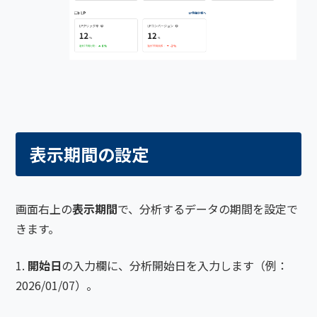
表示期間の設定
画面右上の
表示期間
で、分析するデータの期間を設定で
きます。
1.
開始日
の入力欄に、分析開始日を入力します（例：
2026/01/07）。