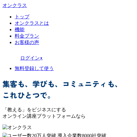
オンクラス
トップ
オンクラスとは
機能
料金プラン
お客様の声
ログイン
▼
無料登録して使う
集客
も、
学び
も、
コミュニティ
も、
これひとつで。
「教える」をビジネスにする
オンライン講座プラットフォームなら