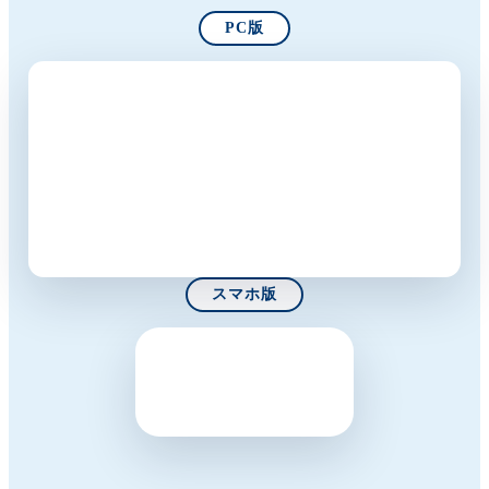
PC版
スマホ版