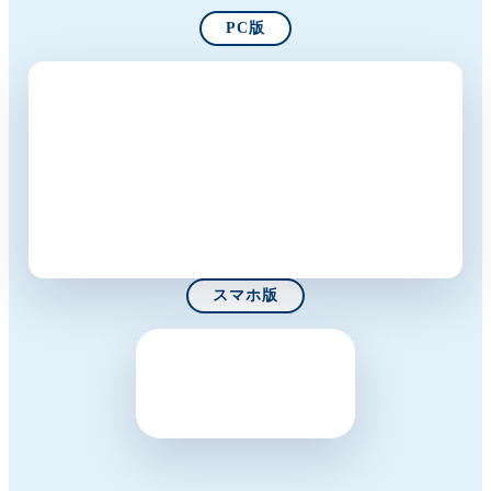
PC版
スマホ版