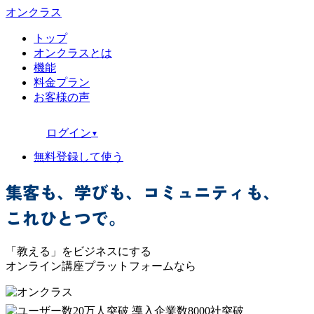
オンクラス
トップ
オンクラスとは
機能
料金プラン
お客様の声
ログイン
▼
無料登録して使う
集客
も、
学び
も、
コミュニティ
も、
これひとつで。
「教える」をビジネスにする
オンライン講座プラットフォームなら